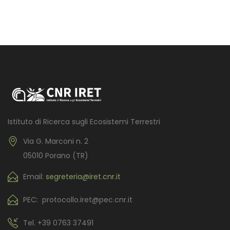
Istituto di Ricerca sugli Ecosistemi Terrestri
Via G. Marconi n. 2
05010 Porano (TR)
Email:
segreteria@iret.cnr.it
PEC: protocollo.iret@pec.cnr.it
Tel.
+39 0763 37491