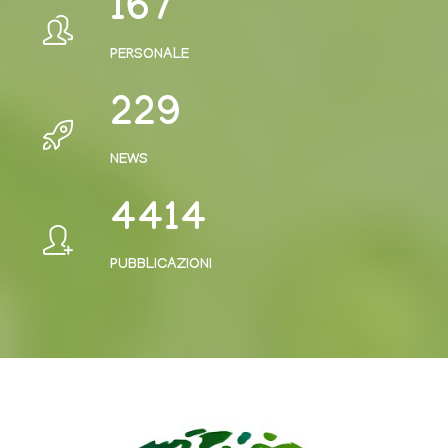
205
PERSONALE
281
NEWS
5432
PUBBLICAZIONI