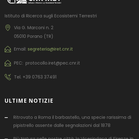
Istituto di Ricerca sugli Ecosistemi Terrestri
Via G. Marconi n. 2
05010 Porano (TR)
Email:
segreteria@iret.cnr.it
PEC: protocollo.iret@pec.cnr.it
Tel.
+39 0763 37491
ULTIME NOTIZIE
Ritrovato a Roma il barbastello, una specie rarissima di
pipistrello assente dalle segnalazioni dal 1878
Più Natura nelle nostre città: la Vicesindaca di Firenze in