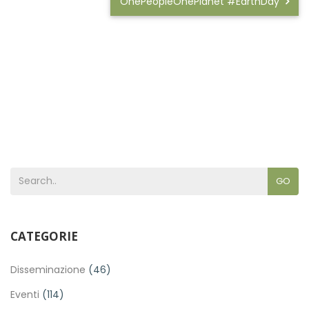
OnePeopleOnePlanet #EarthDay
GO
CATEGORIE
Disseminazione
(46)
Eventi
(114)