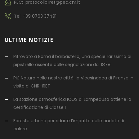
PEC: protocollo.iret@pec.cnr.it
Tel.
+39 0763 37491
ULTIME NOTIZIE
Ritrovato a Roma il barbastello, una specie rarissima di
pipistrello assente dalle segnalazioni dal 1878
Più Natura nelle nostre città: la Vicesindaca di Firenze in
visita al CNR-IRET
La stazione atmosferica ICOS di Lampedusa ottiene la
certificazione di Classe I
Foreste urbane per ridurre l’impatto delle ondate di
calore