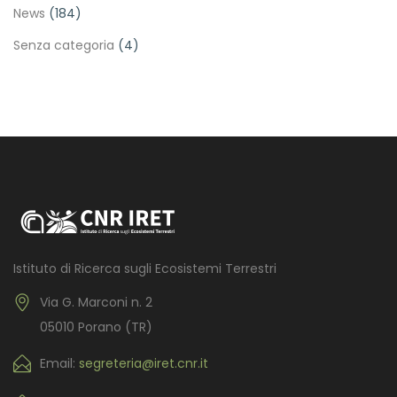
News
(184)
Senza categoria
(4)
Istituto di Ricerca sugli Ecosistemi Terrestri
Via G. Marconi n. 2
05010 Porano (TR)
Email:
segreteria@iret.cnr.it