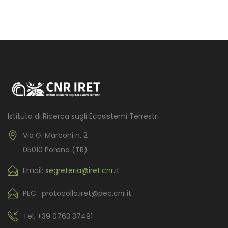
Istituto di Ricerca sugli Ecosistemi Terrestri
Via G. Marconi n. 2
05010 Porano (TR)
Email:
segreteria@iret.cnr.it
PEC: protocollo.iret@pec.cnr.it
Tel.
+39 0763 37491