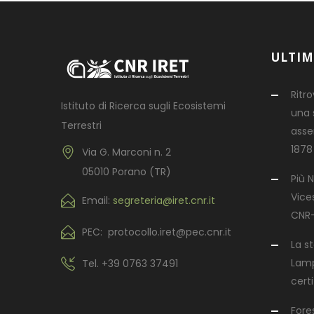
ULTIM
Ritr
Istituto di Ricerca sugli Ecosistemi
una s
Terrestri
asse
1878
Via G. Marconi n. 2
05010 Porano (TR)
Più N
Vices
Email:
segreteria@iret.cnr.it
CNR-
PEC: protocollo.iret@pec.cnr.it
La s
Lamp
Tel.
+39 0763 37491
certi
Fore