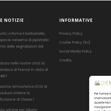
E NOTIZIE
INFORMATIVE
ovato a Roma il barbastello,
Privacy Policy
pecie rarissima di pipistrello
Cookie Policy (EU)
nte dalle segnalazioni dal
Social Media Policy
Credits
atura nelle nostre città: la
indaca di Firenze in visita al
IRET
tazione atmosferica ICOS di
edusa ottiene la
Per fornire
memorizzare
ficazione di Classe I
queste tec
navigazione
ste urbane per ridurre