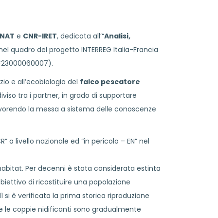
NAT
e
CNR-IRET
, dedicata all’“
Analisi,
o nel quadro del progetto INTERREG Italia-Francia
27F23000060007).
azio e all’ecobiologia del
falco pescatore
viso tra i partner, in grado di supportare
, favorendo la messa a sistema delle conoscenze
” a livello nazionale ed “in pericolo – EN” nel
habitat. Per decenni è stata considerata estinta
biettivo di ricostituire una popolazione
1 si è verificata la prima storica riproduzione
e le coppie nidificanti sono gradualmente