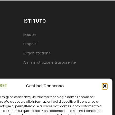
ISTITUTO
Mission
Progetti
Organizzazione
Amministrazione trasparente
Gestisci Consenso
 le migliori esperienze, utilizziamo tecnologie come i cookie per
 e/o accedere alle informazioni del dispositivo. Il consenso a
nologie ci permetterà di elaborare dati come il comportamento di
 o ID unici su questo sito. Non acconsentire o ritirare il consenso