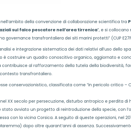
 nell’ambito della convenzione di collaborazione scientifica tra
P
ziali sul falco pescatore nell’area tirrenica
”, e si collocan
 una governance transfrontaliera dei siti marini protetti” (CUP E
analisi e integrazione sistematica dei dati relativi all’uso dello sp
tivo è costruire un quadro conoscitivo organico, aggiornato e condi
ità contribuisce al rafforzamento della tutela della biodiversità
n contesto transfrontaliero.
sse conservazionistico, classificata come “in pericolo critico – CR
 nel XX secolo per persecuzione, disturbo antropico e perdita di 
stato avviato un progetto di reintroduzione della specie, con l’o
essa con la vicina Corsica. A seguito di queste operazioni, nel 201
lla Maremma) dopo oltre quarant’anni di assenza. Successivament