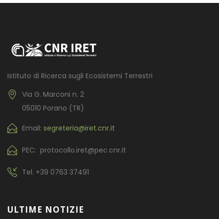
Istituto di Ricerca sugli Ecosistemi Terrestri
Via G. Marconi n. 2
05010 Porano (TR)
Email:
segreteria@iret.cnr.it
PEC: protocollo.iret@pec.cnr.it
Tel.
+39 0763 37491
ULTIME NOTIZIE