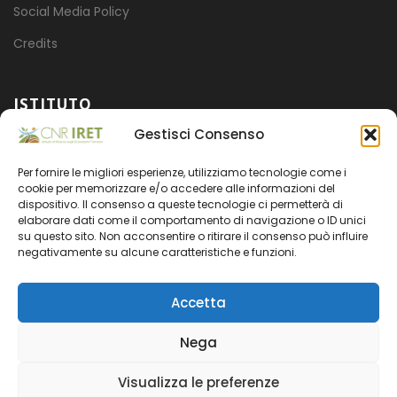
Social Media Policy
Credits
ISTITUTO
Gestisci Consenso
Mission
Per fornire le migliori esperienze, utilizziamo tecnologie come i
Progetti
cookie per memorizzare e/o accedere alle informazioni del
dispositivo. Il consenso a queste tecnologie ci permetterà di
Organizzazione
elaborare dati come il comportamento di navigazione o ID unici
su questo sito. Non acconsentire o ritirare il consenso può influire
Amministrazione trasparente
negativamente su alcune caratteristiche e funzioni.
Accetta
Nega
CNR
- CODICE FISCALE 80054330586 - PARTITA IVA
Visualizza le preferenze
02118311006