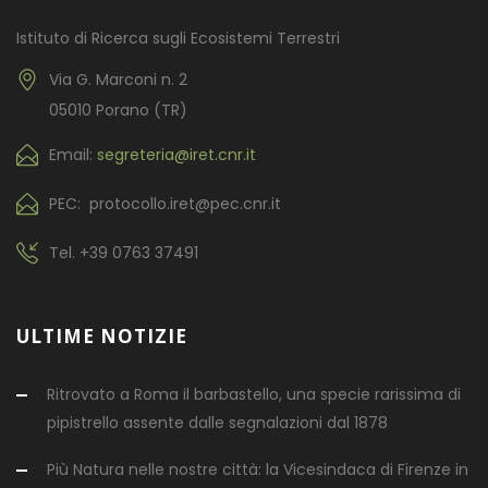
Istituto di Ricerca sugli Ecosistemi Terrestri
Via G. Marconi n. 2
05010 Porano (TR)
Email:
segreteria@iret.cnr.it
PEC: protocollo.iret@pec.cnr.it
Tel.
+39 0763 37491
ULTIME NOTIZIE
Ritrovato a Roma il barbastello, una specie rarissima di
pipistrello assente dalle segnalazioni dal 1878
Più Natura nelle nostre città: la Vicesindaca di Firenze in