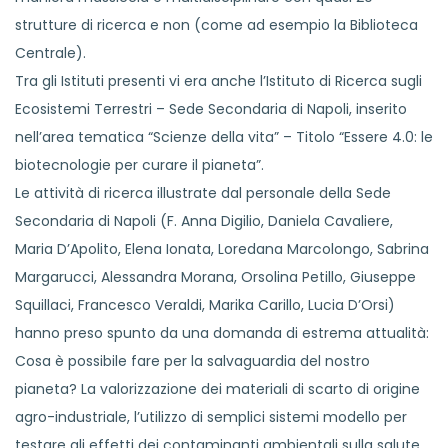
strutture di ricerca e non (come ad esempio la Biblioteca
Centrale).
Tra gli Istituti presenti vi era anche l’Istituto di Ricerca sugli
Ecosistemi Terrestri – Sede Secondaria di Napoli, inserito
nell’area tematica “Scienze della vita” – Titolo “Essere 4.0: le
biotecnologie per curare il pianeta”.
Le attività di ricerca illustrate dal personale della Sede
Secondaria di Napoli (F. Anna Digilio, Daniela Cavaliere,
Maria D’Apolito, Elena Ionata, Loredana Marcolongo, Sabrina
Margarucci, Alessandra Morana, Orsolina Petillo, Giuseppe
Squillaci, Francesco Veraldi, Marika Carillo, Lucia D’Orsi)
hanno preso spunto da una domanda di estrema attualità:
Cosa è possibile fare per la salvaguardia del nostro
pianeta? La valorizzazione dei materiali di scarto di origine
agro-industriale, l’utilizzo di semplici sistemi modello per
testare gli effetti dei contaminanti ambientali sulla salute