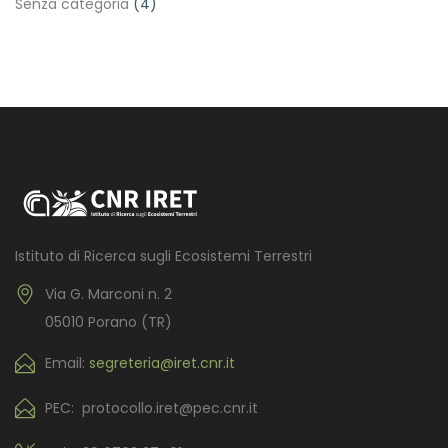
Senza categoria
(4)
Istituto di Ricerca sugli Ecosistemi Terrestri
Via G. Marconi n. 2
05010 Porano (TR)
Email:
segreteria@iret.cnr.it
PEC: protocollo.iret@pec.cnr.it