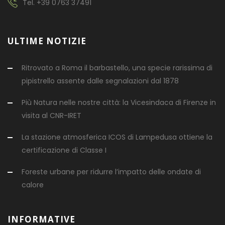
Tel.
+39 0763 37491
ULTIME NOTIZIE
Ritrovato a Roma il barbastello, una specie rarissima di
pipistrello assente dalle segnalazioni dal 1878
Più Natura nelle nostre città: la Vicesindaca di Firenze in
visita al CNR-IRET
La stazione atmosferica ICOS di Lampedusa ottiene la
certificazione di Classe I
Foreste urbane per ridurre l’impatto delle ondate di
calore
INFORMATIVE