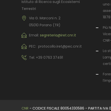
Istituto di Ricerca sugli Ecosistemi
una s
Terrestri
asse
1878
Via G. Marconi n. 2
05010 Porano (TR)
Più N
Vices
Email:
segreteria@iret.cnr.it
CNR-
PEC: protocollo.iret@pec.cnr.it
La s
Lamp
Tel.
+39 0763 37491
certi
Fore
l’im
CNR
- CODICE FISCALE 80054330586 - PARTITA IVA 0