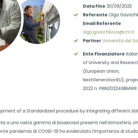
Data Fine
30/09/2025
Referente
Olga Gavrich
Email Referente
olga.gavrichkova@cnr.it
Partner
Università del S
Ente Finanziatore
Italia
of University and Researc
(European Union,
NextGenerationEU), proje
2022 n. PRIN202249BMWR
elopment of a Standardized procedure by integrating different d
 a una vasta gamma di bioaerosol presenti nell’atmosfera, che
a recente pandemia di COVID-19 ha evidenziato l’importanza di stud