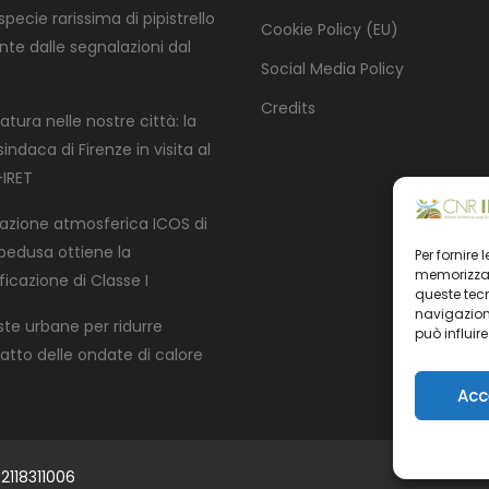
pecie rarissima di pipistrello
Cookie Policy (EU)
nte dalle segnalazioni dal
Social Media Policy
Credits
atura nelle nostre città: la
indaca di Firenze in visita al
IRET
tazione atmosferica ICOS di
edusa ottiene la
Per fornire
memorizzare
ficazione di Classe I
queste tec
navigazione
ste urbane per ridurre
può influir
patto delle ondate di calore
Acc
2118311006