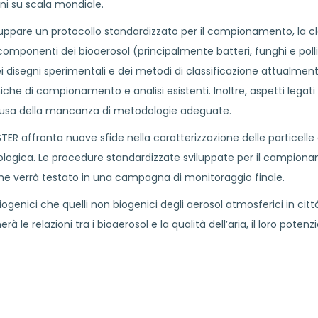
ioni su scala mondiale.
iluppare un protocollo standardizzato per il campionamento, la cla
componenti dei bioaerosol (principalmente batteri, funghi e pollin
i disegni sperimentali e dei metodi di classificazione attualmente
he di campionamento e analisi esistenti. Inoltre, aspetti legati al
 causa della mancanza di metodologie adeguate.
ER affronta nuove sfide nella caratterizzazione delle particelle 
biologica. Le procedure standardizzate sviluppate per il campiona
he verrà testato in una campagna di monitoraggio finale.
nici che quelli non biogenici degli aerosol atmosferici in città 
erà le relazioni tra i bioaerosol e la qualità dell’aria, il loro pot