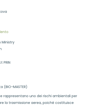
kova
alento
n Ministry
h
ct PRIN
ata (BIO-MASTER)
 rappresentano uno dei rischi ambientali per
iare la trasmissione aerea, poiché costituisce