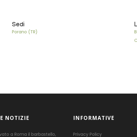
Sedi
Porano (TR)
B
C
E NOTIZIE
INFORMATIVE
ovato a Roma il barbastello,
Privacy Policy