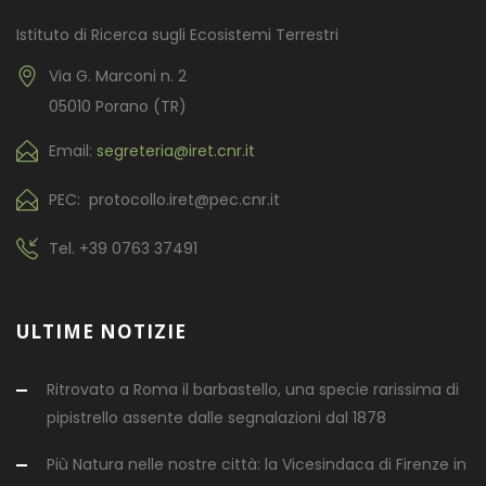
Istituto di Ricerca sugli Ecosistemi Terrestri
Via G. Marconi n. 2
05010 Porano (TR)
Email:
segreteria@iret.cnr.it
PEC: protocollo.iret@pec.cnr.it
Tel.
+39 0763 37491
ULTIME NOTIZIE
Ritrovato a Roma il barbastello, una specie rarissima di
pipistrello assente dalle segnalazioni dal 1878
Più Natura nelle nostre città: la Vicesindaca di Firenze in