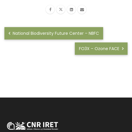
National Biodiversity Future Center – NBFC
FO3X – Ozone FACE