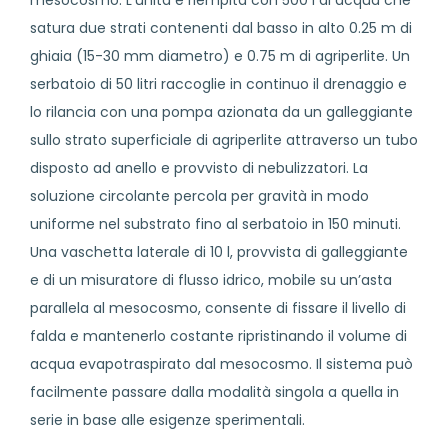
mesocosmo. L’unità è riempita con 500 l di acqua che
satura due strati contenenti dal basso in alto 0.25 m di
ghiaia (15-30 mm diametro) e 0.75 m di agriperlite. Un
serbatoio di 50 litri raccoglie in continuo il drenaggio e
lo rilancia con una pompa azionata da un galleggiante
sullo strato superficiale di agriperlite attraverso un tubo
disposto ad anello e provvisto di nebulizzatori. La
soluzione circolante percola per gravità in modo
uniforme nel substrato fino al serbatoio in 150 minuti.
Una vaschetta laterale di 10 l, provvista di galleggiante
e di un misuratore di flusso idrico, mobile su un’asta
parallela al mesocosmo, consente di fissare il livello di
falda e mantenerlo costante ripristinando il volume di
acqua evapotraspirato dal mesocosmo. Il sistema può
facilmente passare dalla modalità singola a quella in
serie in base alle esigenze sperimentali.