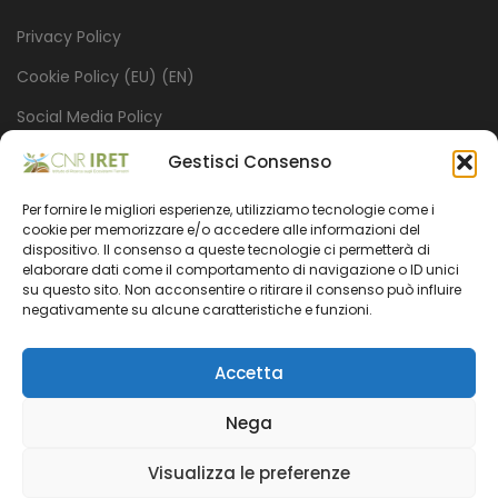
Privacy Policy
Cookie Policy (EU) (EN)
Social Media Policy
Credits
Gestisci Consenso
Per fornire le migliori esperienze, utilizziamo tecnologie come i
INSTITUTE
cookie per memorizzare e/o accedere alle informazioni del
dispositivo. Il consenso a queste tecnologie ci permetterà di
elaborare dati come il comportamento di navigazione o ID unici
su questo sito. Non acconsentire o ritirare il consenso può influire
Mission
negativamente su alcune caratteristiche e funzioni.
Projects
Accetta
Organization
Transparent administration
Nega
Visualizza le preferenze