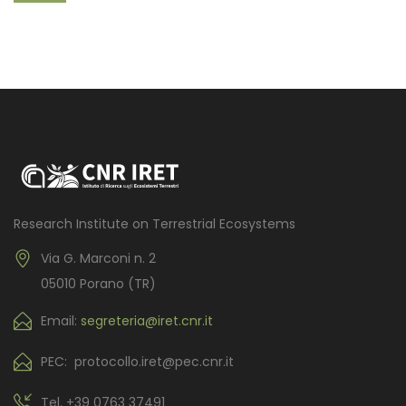
Research Institute on Terrestrial Ecosystems
Via G. Marconi n. 2
05010 Porano (TR)
Email:
segreteria@iret.cnr.it
PEC: protocollo.iret@pec.cnr.it
Tel.
+39 0763 37491