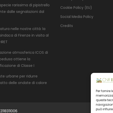
pecie rarissima di pipistrello
Cookie Policy (EU)
nte dalle segnalazioni dal
Social Media Policy
Credits
atura nelle nostre città: la
indaca di Firenze in visita al
IRET
tazione atmosferica ICOS di
edusa ottiene la
ficazione di Classe I
ste urbane per ridurre
patto delle ondate di calore
Per fornire
memorizzare
queste tec
navigazione
può influir
2118311006