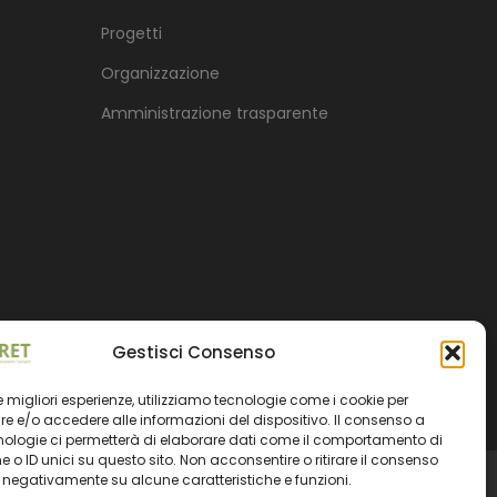
Progetti
Organizzazione
Amministrazione trasparente
Gestisci Consenso
 le migliori esperienze, utilizziamo tecnologie come i cookie per
 e/o accedere alle informazioni del dispositivo. Il consenso a
nologie ci permetterà di elaborare dati come il comportamento di
 o ID unici su questo sito. Non acconsentire o ritirare il consenso
e negativamente su alcune caratteristiche e funzioni.