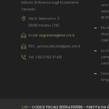
Istituto di Ricerca sugli Ecosistemi
una s
Terrestri
asse
1878
Via G. Marconi n. 2
05010 Porano (TR)
Più N
Vices
Email:
segreteria@iret.cnr.it
CNR-
PEC: protocollo.iret@pec.cnr.it
La s
Lamp
Tel.
+39 0763 37491
certi
Fore
l’im
CNR
- CODICE FISCALE 80054330586 - PARTITA IVA 0