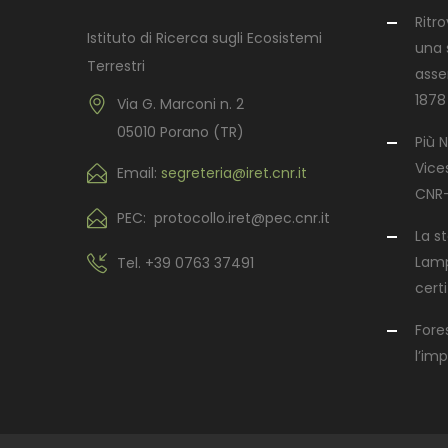
Ritr
Istituto di Ricerca sugli Ecosistemi
una s
Terrestri
asse
1878
Via G. Marconi n. 2
05010 Porano (TR)
Più N
Vices
Email:
segreteria@iret.cnr.it
CNR-
PEC: protocollo.iret@pec.cnr.it
La s
Lamp
Tel.
+39 0763 37491
certi
Fore
l’im