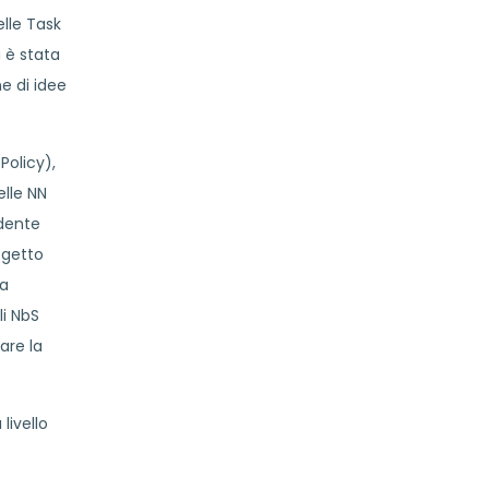
elle Task
 è stata
ne di idee
Policy),
elle NN
edente
ogetto
la
li NbS
are la
livello