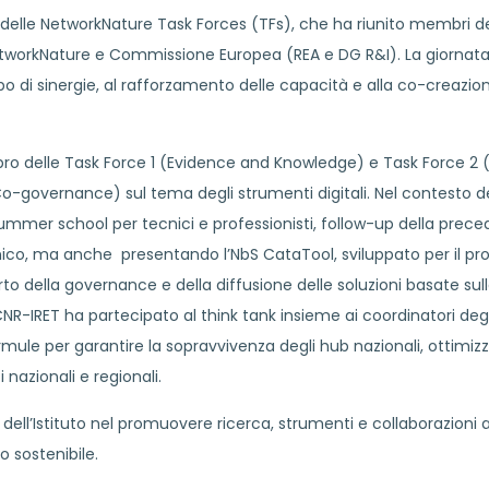
g delle NetworkNature Task Forces (TFs), che ha riunito membri d
NetworkNature e Commissione Europea (REA e DG R&I). La giornata
luppo di sinergie, al rafforzamento delle capacità e alla co-creazio
embro delle Task Force 1 (Evidence and Knowledge) e Task Force 2 (
Co-governance) sul tema degli strumenti digitali. Nel contesto d
ummer school per tecnici e professionisti, follow-up della prec
tenico, ma anche presentando l’NbS CataTool, sviluppato per il pr
 della governance e della diffusione delle soluzioni basate sul
 CNR-IRET ha partecipato al think tank insieme ai coordinatori deg
mule per garantire la sopravvivenza degli hub nazionali, ottimizz
nazionali e regionali.
ll’Istituto nel promuovere ricerca, strumenti e collaborazioni a 
 sostenibile.