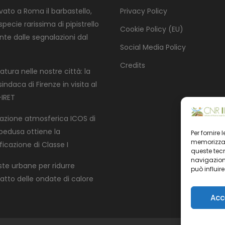
ovato a Roma il barbastello,
Privacy Policy
pecie rarissima di pipistrello
Cookie Policy (EU)
nte dalle segnalazioni dal
Social Media Policy
Credits
atura nelle nostre città: la
indaca di Firenze in visita al
IRET
tazione atmosferica ICOS di
edusa ottiene la
Per fornire
memorizzare
ficazione di Classe I
queste tec
navigazione
ste urbane per ridurre
può influir
patto delle ondate di calore
Acc