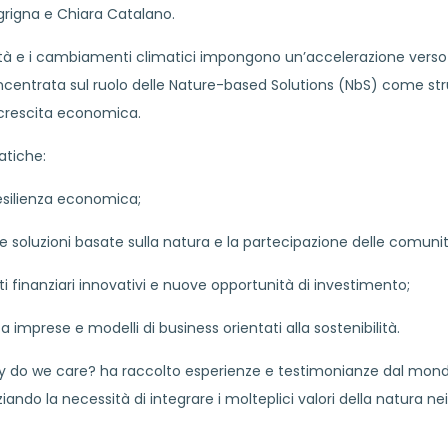
 Sgrigna e Chiara Catalano.
sità e i cambiamenti climatici impongono un’accelerazione verso 
ncentrata sul ruolo delle Nature-based Solutions (NbS) come s
 crescita economica.
atiche:
esilienza economica;
e soluzioni basate sulla natura e la partecipazione delle comunità
i finanziari innovativi e nuove opportunità di investimento;
imprese e modelli di business orientati alla sostenibilità.
hy do we care? ha raccolto esperienze e testimonianze dal mond
nziando la necessità di integrare i molteplici valori della natura nei