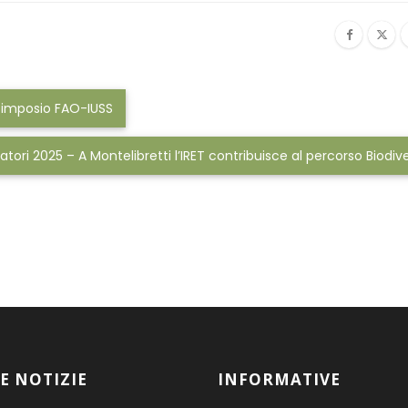
 Simposio FAO-IUSS
atori 2025 – A Montelibretti l’IRET contribuisce al percorso Biodiv
E NOTIZIE
INFORMATIVE