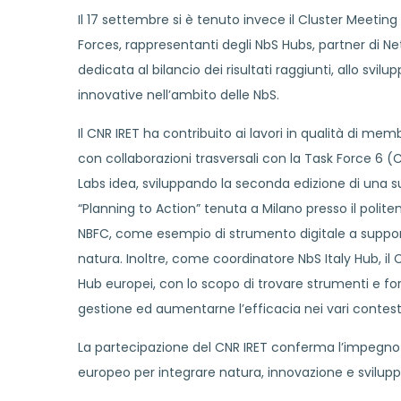
Il 17 settembre si è tenuto invece il Cluster Meetin
Forces, rappresentanti degli NbS Hubs, partner di 
dedicata al bilancio dei risultati raggiunti, allo svi
innovative nell’ambito delle NbS.
Il CNR IRET ha contribuito ai lavori in qualità di m
con collaborazioni trasversali con la Task Force 6 (
Labs idea, sviluppando la seconda edizione di una s
“Planning to Action” tenuta a Milano presso il poli
NBFC, come esempio di strumento digitale a supporto
natura. Inoltre, come coordinatore NbS Italy Hub, il
Hub europei, con lo scopo di trovare strumenti e for
gestione ed aumentarne l’efficacia nei vari contesti 
La partecipazione del CNR IRET conferma l’impegno de
europeo per integrare natura, innovazione e sviluppo