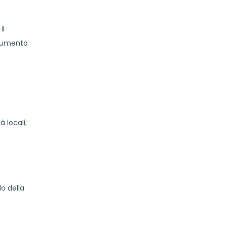
il
trumento
 locali;
o della