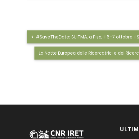
#SaveTheDate: SUITMA, a Pisa, il 6-7 ottobre il
La Notte Europea delle Ricercatrici e dei Ricerc
ULTIM