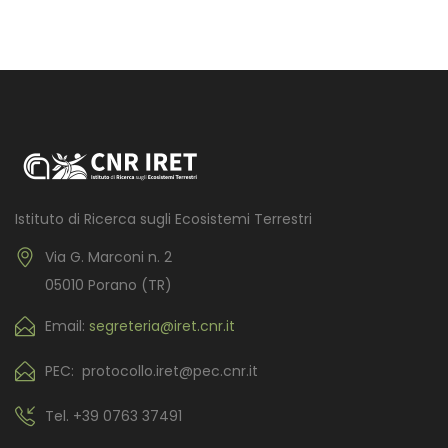
Istituto di Ricerca sugli Ecosistemi Terrestri
Via G. Marconi n. 2
05010 Porano (TR)
Email:
segreteria@iret.cnr.it
PEC: protocollo.iret@pec.cnr.it
Tel.
+39 0763 37491