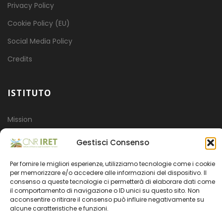
Privacy Policy
Cookie Policy (EU)
Social Media Policy
Credits
ISTITUTO
Mission
Progetti
Gestisci Consenso
Organizzazione
Per fornire le migliori esperienze, utilizziamo tecnologie come i cookie
Amministrazione trasparente
per memorizzare e/o accedere alle informazioni del dispositivo. Il
consenso a queste tecnologie ci permetterà di elaborare dati come
il comportamento di navigazione o ID unici su questo sito. Non
acconsentire o ritirare il consenso può influire negativamente su
alcune caratteristiche e funzioni.