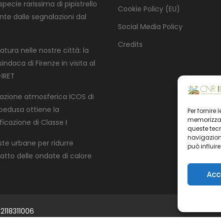
pecie rarissima di pipistrello
Cookie Policy (EU)
nte dalle segnalazioni dal
Social Media Policy
Credits
atura nelle nostre città: la
indaca di Firenze in visita al
IRET
tazione atmosferica ICOS di
edusa ottiene la
Per fornire
memorizzare
ficazione di Classe I
queste tec
navigazione
ste urbane per ridurre
può influir
patto delle ondate di calore
Acc
2118311006