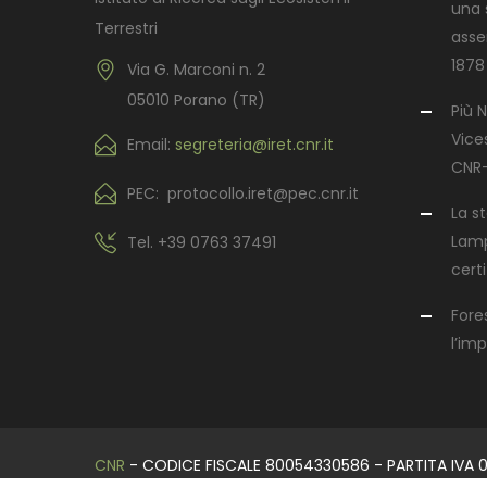
una s
Terrestri
asse
1878
Via G. Marconi n. 2
05010 Porano (TR)
Più N
Vices
Email:
segreteria@iret.cnr.it
CNR-
PEC: protocollo.iret@pec.cnr.it
La s
Lamp
Tel.
+39 0763 37491
certi
Fore
l’im
CNR
- CODICE FISCALE 80054330586 - PARTITA IVA 0