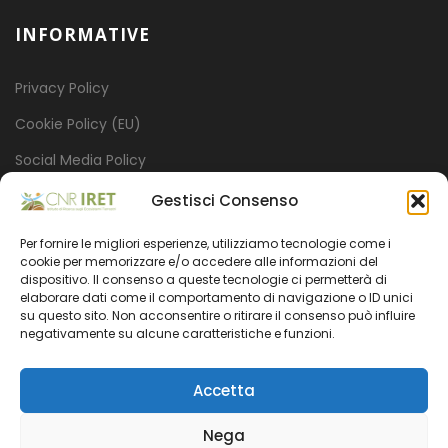
INFORMATIVE
Privacy Policy
Cookie Policy (EU)
Social Media Policy
Credits
Gestisci Consenso
Per fornire le migliori esperienze, utilizziamo tecnologie come i
ISTITUTO
cookie per memorizzare e/o accedere alle informazioni del
dispositivo. Il consenso a queste tecnologie ci permetterà di
elaborare dati come il comportamento di navigazione o ID unici
su questo sito. Non acconsentire o ritirare il consenso può influire
Mission
negativamente su alcune caratteristiche e funzioni.
Progetti
Accetta
Organizzazione
Amministrazione trasparente
Nega