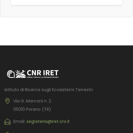
Istituto di Ricerca sugli Ecosistemi Terrestri
Via G. Marconi n. 2
05010 Porano (TR)
Email:
segreteria@iret.cnr.it