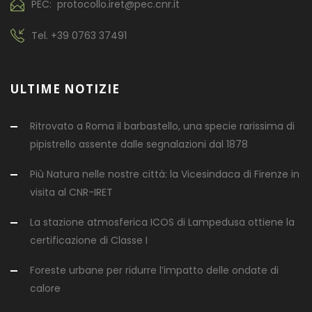
PEC: protocollo.iret@pec.cnr.it
Tel.
+39 0763 37491
ULTIME NOTIZIE
Ritrovato a Roma il barbastello, una specie rarissima di
pipistrello assente dalle segnalazioni dal 1878
Più Natura nelle nostre città: la Vicesindaca di Firenze in
visita al CNR-IRET
La stazione atmosferica ICOS di Lampedusa ottiene la
certificazione di Classe I
Foreste urbane per ridurre l’impatto delle ondate di
calore