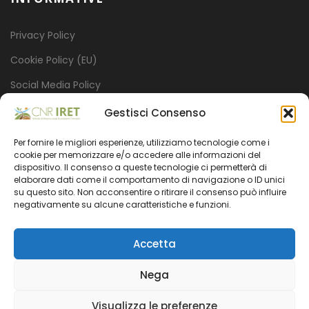
Privacy Policy
Cookie Policy (EU)
Social Media Policy
Credits
Gestisci Consenso
Per fornire le migliori esperienze, utilizziamo tecnologie come i
ISTITUTO
cookie per memorizzare e/o accedere alle informazioni del
dispositivo. Il consenso a queste tecnologie ci permetterà di
elaborare dati come il comportamento di navigazione o ID unici
su questo sito. Non acconsentire o ritirare il consenso può influire
Mission
negativamente su alcune caratteristiche e funzioni.
Progetti
Accetta
Organizzazione
Amministrazione trasparente
Nega
Visualizza le preferenze