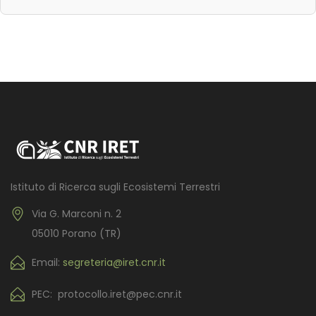
Istituto di Ricerca sugli Ecosistemi Terrestri
Via G. Marconi n. 2
05010 Porano (TR)
Email:
segreteria@iret.cnr.it
PEC: protocollo.iret@pec.cnr.it