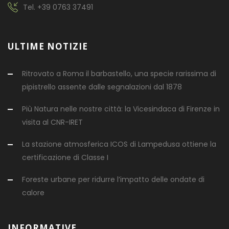
Tel.
+39 0763 37491
ULTIME NOTIZIE
Ritrovato a Roma il barbastello, una specie rarissima di
pipistrello assente dalle segnalazioni dal 1878
Più Natura nelle nostre città: la Vicesindaca di Firenze in
visita al CNR-IRET
La stazione atmosferica ICOS di Lampedusa ottiene la
certificazione di Classe I
Foreste urbane per ridurre l’impatto delle ondate di
calore
INFORMATIVE