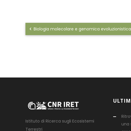
Biologia molecolare e genomica evoluzionistica
ULTIM
Ritr
Istituto di Ricerca sugli Ecosistemi
una s
Terrestri