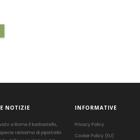
E NOTIZIE
INFORMATIVE
ovato a Roma il barbastello,
Privacy Policy
pecie rarissima di pipistrello
Cookie Policy (EU)