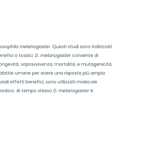
rosophila melanogaster
. Questi studi sono indirizzati
efici o tossici.
D. melanogaster
consente di
ongevità, sopravvivenza, mortalità, e mutagenicità.
i malattie umane per avere una risposta più ampia
ali effetti benefici, sono utilizzati molecole
omodoro. Al tempo stesso
D. melanogaster
è