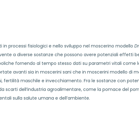
lti in processi fisiologici e nello sviluppo nel moscerino modello
D
vente a diverse sostanze che possono avere potenziali effetti ben
oliche fornendo al tempo stesso dati su parametri vitali come l
no portate avanti sia in moscerini sani che in moscerini modello d
, fertilità maschile e invecchiamento. Fra le sostanze con potenzi
ti da scarti dell’industria agroalimentare, come la pomace del p
bientali sulla salute umana e dell’ambiente.