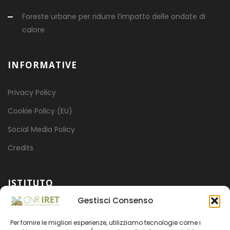
Foreste urbane per ridurre l’impatto delle ondate di
calore
INFORMATIVE
Privacy Policy
Cookie Policy (EU)
Social Media Policy
Credits
ISTITUTO
Gestisci Consenso
Mission
Per fornire le migliori esperienze, utilizziamo tecnologie come i
Progetti