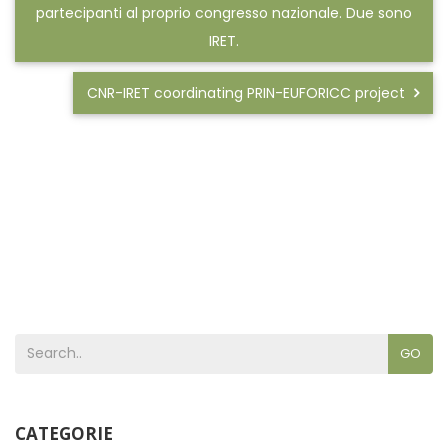
partecipanti al proprio congresso nazionale. Due sono
IRET.
CNR-IRET coordinating PRIN-EUFORICC project
GO
CATEGORIE