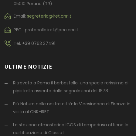
05010 Porano (TR)
Email:
segreteria@iret.cnr.it
PEC: protocollo.iret@pec.cnr.it
Tel.
+39 0763 37491
ULTIME NOTIZIE
Ritrovato a Roma il barbastello, una specie rarissima di
pipistrello assente dalle segnalazioni dal 1878
Più Natura nelle nostre città: la Vicesindaca di Firenze in
visita al CNR-IRET
La stazione atmosferica ICOS di Lampedusa ottiene la
certificazione di Classe I